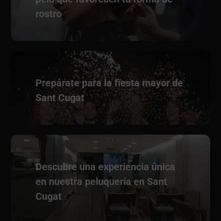
rostro
Prepárate para la fiesta mayor de
Sant Cugat
Descubre una experiencia única
en nuestra peluquería en Sant
Cugat