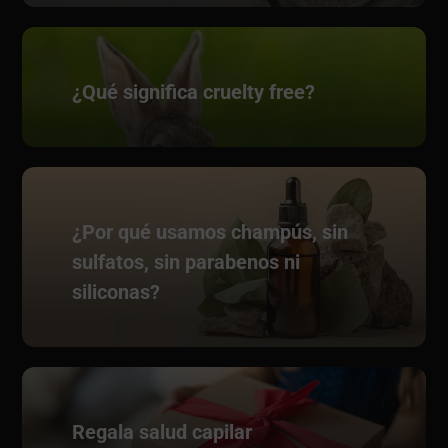
¿Qué significa cruelty free?
¿Por qué usamos champús, sin
sulfatos, sin parabenos ni
siliconas?
Regala salud capilar