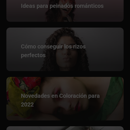
Ideas para peinados románticos
Cómo conseguir los rizos
perfectos
Novedades en Coloración para
2022