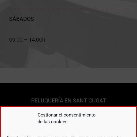
SÁBADOS
09:00 – 14:00h
PELUQUERÍA EN SANT CUGAT
Gestionar el consentimiento
Francesc Moragas, 5
de las cookies
08172 Sant Cugat del Vallés
Tel.
93 525 96 65