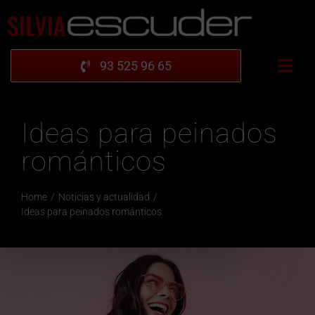
Saltar
al
contenido
93 525 96 65
Togg
Navi
INICIO
Ideas para peinados
UBICACIÓN
románticos
GALERÍA
PRODUCTOS
Home
Noticias y actualidad
COLECCIÓN
Ideas para peinados románticos
BLOG
PIDE CITA