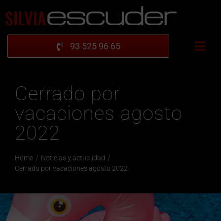
Saltar
al
contenido
93 525 96 65
Togg
Navi
INICIO
Cerrado por
UBICACIÓN
vacaciones agosto
GALERÍA
2022
PRODUCTOS
COLECCIÓN
Home
Noticias y actualidad
BLOG
Cerrado por vacaciones agosto 2022
PIDE CITA